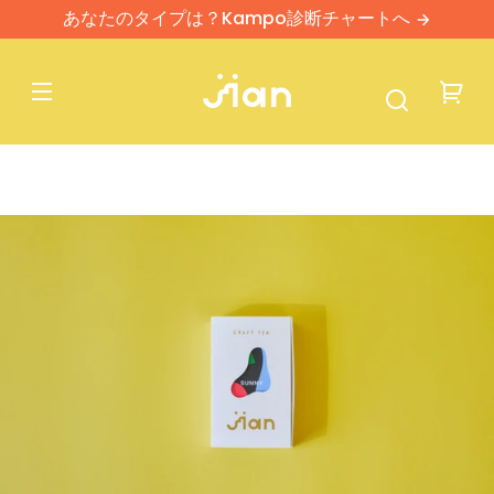
あなたのタイプは？Kampo診断チャートへ
Transl
missin
ja.ca